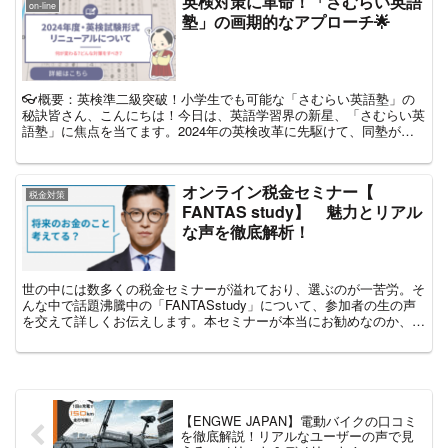
英検対策に革命！「さむらい英語
on-line
塾」の画期的なアプローチ🌟
👓概要：英検準二級突破！小学生でも可能な「さむらい英語塾」の
秘訣皆さん、こんにちは！今日は、英語学習界の新星、「さむらい英
語塾」に焦点を当てます。2024年の英検改革に先駆けて、同塾がど
のように生徒たちを英検準二級の合格へと導いているのかを...
オンライン税金セミナー【​
税金対策
FANTAS study】 魅力とリアル
な声を徹底解析！
世の中には数多くの税金セミナーが溢れており、選ぶのが一苦労。そ
んな中で話題沸騰中の「FANTASstudy」について、参加者の生の声
を交えて詳しくお伝えします。本セミナーが本当にお勧めなのか、具
体的な内容から見ていきましょう。⇒公式サイトは...
【ENGWE JAPAN】電動バイクの口コミ
を徹底解説！リアルなユーザーの声で見