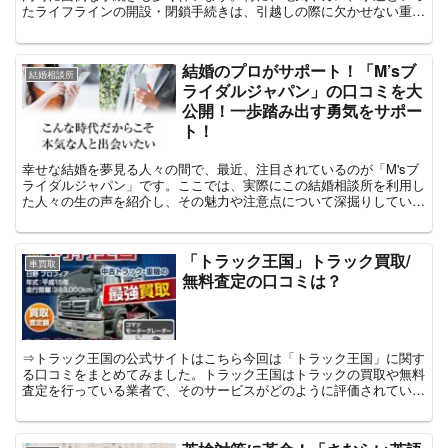
たライフラインの開設・閉鎖手続きは、引越しの際に欠かせない重要
な作業の一つです。そこで今回は、入居・退去時のライフラ...
結婚のプロがサポート！「M’sブ
結婚相談所
ライダルジャパン」の口コミを大
公開！一歩踏み出す勇気をサポー
ト！
幸せな結婚を夢見る人々の間で、最近、注目されているのが「M'sブ
ライダルジャパン」です。ここでは、実際にこの結婚相談所を利用し
た人々の生の声を紹介し、その魅力や注意点について深掘りしていく
予定だ。⇒公式サイトはこちらM'sブライダルジャパン...
「トラック王国」トラック買取/
車買取
無料査定の口コミは？
⇒トラック王国の公式サイトはこちら今回は「トラック王国」に関す
る口コミをまとめてみました。トラック王国はトラックの買取や無料
査定を行っている業者で、そのサービスがどのように評価されている
のかを検証してみます。「トラック王国」についてトラック...