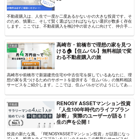
不動産購入は、人生で一度か二度あるかないかの大きな投資です。そ
のため、慎重に、そして賢く選ばなければならない選択が数多く存在
します。ここでは、不動産購入を検討中の皆さんに向けて、仲介手数
料が最大無料になると話題の「音羽トレンディ」の口コミを...
高崎市・前橋市で理想の家を見つ
不動産
ける🏠【住ムパル】無料相談で変
わる不動産購入の旅
高崎市や前橋市で新築建売住宅や中古住宅を探しているあなたに、理
想の家を見つけるためのサポートを提供する「住ムパル」の無料相談
サービスをご紹介します。ここでは、住ムパルがどのようにしてあな
たの住宅購入をサポートするのかを詳しく解説します。⇒公...
RENOSY ASSETマンション投資
不動産
「人生100年時代のライフプラン
診断」 実際のユーザーが語る！
生の声を公開！
投資の新たな風、「RENOSYASSETマンション投資​」が話題になっ
ている。投資とライフプランをリンクさせたこの斬新なサービスが、