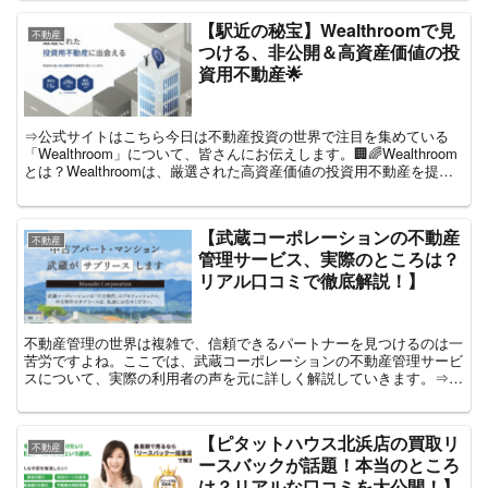
【駅近の秘宝】Wealthroomで見
不動産
つける、非公開＆高資産価値の投
資用不動産🌟
⇒公式サイトはこちら今日は不動産投資の世界で注目を集めている
「Wealthroom」について、皆さんにお伝えします。🏢🌈Wealthroom
とは？Wealthroomは、厳選された高資産価値の投資用不動産を提供
するプラットフォームです。特に...
【武蔵コーポレーションの不動産
不動産
管理サービス、実際のところは？
リアル口コミで徹底解説！】
不動産管理の世界は複雑で、信頼できるパートナーを見つけるのは一
苦労ですよね。ここでは、武蔵コーポレーションの不動産管理サービ
スについて、実際の利用者の声を元に詳しく解説していきます。⇒公
式サイトはこちら口コミ1:山田さん（仮名）50代 男性...
【ピタットハウス北浜店の買取リ
不動産
ースバックが話題！本当のところ
は？リアルな口コミを大公開！】