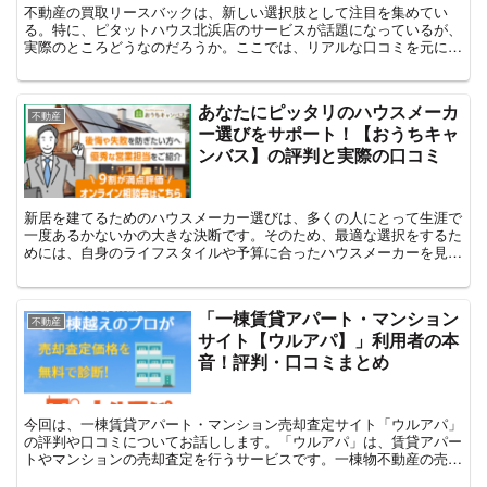
不動産の買取リースバックは、新しい選択肢として注目を集めてい
る。特に、ピタットハウス北浜店のサービスが話題になっているが、
実際のところどうなのだろうか。ここでは、リアルな口コミを元にピ
タットハウス北浜店の買取リースバックサービスの実態を探っ...
あなたにピッタリのハウスメーカ
不動産
ー選びをサポート！【おうちキャ
ンバス】の評判と実際の口コミ
新居を建てるためのハウスメーカー選びは、多くの人にとって生涯で
一度あるかないかの大きな決断です。そのため、最適な選択をするた
めには、自身のライフスタイルや予算に合ったハウスメーカーを見つ
けることが重要となります。そこで役立つサービスが「おう...
「一棟賃貸アパート・マンション
不動産
サイト【ウルアパ】」利用者の本
音！評判・口コミまとめ
今回は、一棟賃貸アパート・マンション売却査定サイト「ウルアパ」
の評判や口コミについてお話しします。「ウルアパ」は、賃貸アパー
トやマンションの売却査定を行うサービスです。一棟物不動産の売却
を考えている方々にとって、ここではその詳細をご紹介しま...