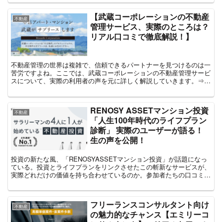
【武蔵コーポレーションの不動産
不動産
管理サービス、実際のところは？
リアル口コミで徹底解説！】
不動産管理の世界は複雑で、信頼できるパートナーを見つけるのは一
苦労ですよね。ここでは、武蔵コーポレーションの不動産管理サービ
スについて、実際の利用者の声を元に詳しく解説していきます。⇒公
式サイトはこちら口コミ1:山田さん（仮名）50代 男性...
RENOSY ASSETマンション投資
不動産
「人生100年時代のライフプラン
診断」 実際のユーザーが語る！
生の声を公開！
投資の新たな風、「RENOSYASSETマンション投資​」が話題になっ
ている。投資とライフプランをリンクさせたこの斬新なサービスが、
実際どれだけの価値を持ち合わせているのか。参加者たちの口コミを
通じて、サービスの真価を探ってみよう。ここでは...
フリーランスコンサルタント向け
不動産
の魅力的なチャンス【エミリーコ