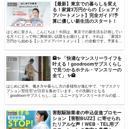
【最新】東京での暮らしを変え
住まい
る！家賃3万円からの【シェアド
アパートメント】完全ガイド!予
算に優しい新生活のスタート！
はじめに皆さん、こんにちは！今回は、東京での新生活を計画してい
る方々にとって特に興味深い話題をお届けします。それは、「家賃3
万円から始める【シェアドアパートメント】」の全貌です。予算を抑
えつつ、質の高い住環境を求める方には必見の情報です！⇒...
🏨✨ 「快適なマンスリーライフを
住まい
叶える！goodroomサブスくらし
で見つかるホテル・マンスリーの
全て」 ✨🏨
はじめに近年、働き方や暮らし方の多様性が進む中で、"サブスクリ
プション型住宅"が注目を集めています。その先駆けとなる
「goodroomサブスくらし」は、ユニークなマンスリーホテルの提供
を通じて、新たな住生活を提案しています。本記事では、go...
害獣駆除業者​の申込促進プロモー
住まい
ション【害獣BUZZ】に寄せられ
たリアルな声！WEB・TEL用プ