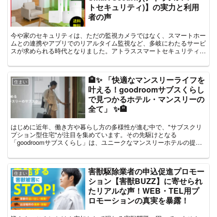
トセキュリティ)】の実力と利用
者の声
今や家のセキュリティは、ただの監視カメラではなく、スマートホー
ムとの連携やアプリでのリアルタイム監視など、多岐にわたるサービ
スが求められる時代となりました。アトラススマートセキュリティは
そのニーズに答えるべく、さまざまな機能を提供しています...
🏨✨ 「快適なマンスリーライフを
住まい
叶える！goodroomサブスくらし
で見つかるホテル・マンスリーの
全て」 ✨🏨
はじめに近年、働き方や暮らし方の多様性が進む中で、"サブスクリ
プション型住宅"が注目を集めています。その先駆けとなる
「goodroomサブスくらし」は、ユニークなマンスリーホテルの提供
を通じて、新たな住生活を提案しています。本記事では、go...
害獣駆除業者​の申込促進プロモー
住まい
ション【害獣BUZZ】に寄せられ
たリアルな声！WEB・TEL用プ
ロモーションの真実を暴露！