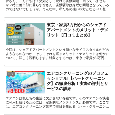
皆さん、こんにちは！突如として現れる害獣問題、困っていません
か？特に都市部に暮らす皆さん、害獣駆除は身近な問題となっている
のではないでしょうか。そんな中、私たちの強い味方となるべく登場
した「害獣BUZZ」。彼らの申込促進プロモーションが話題...
東京・家賃3万円からのシェアド
住まい
アパートメントのメリット・デメ
リット【口コミまとめ】
今回は、シェアドアパートメントという新たなライフスタイルがどの
ようなものなのか、そしてそれを選ぶメリット・デメリットは何かに
ついて、詳しく説明します。対象とするのは、東京で家賃が3万円か
らという、非常にリーズナブルな価格設定のシェアドアパー...
エアコンクリーニングのプロフェ
住まい
ッショナル!【ハートクリーニン
グ】の徹底分析！実際の評判とサ
ービスの詳細
エアコンは私たちの生活に欠かせない存在です。そのエアコンを快適
に利用し続けるためには、定期的なメンテナンスが必要です。ここで
は、エアコンクリーニング業界で注目を集める【ハートクリーニン
グ】のサービスについて、深く掘り下げていきます。⇒ハート...