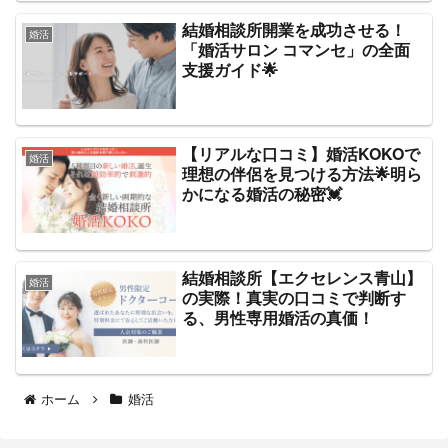
結婚相談所開業を成功させる！
婚活
「婚活サロン コマンセ」の全面
支援ガイド🌟
【リアルな口コミ】婚活KOKOで
婚活
理想の伴侶を見つける方法🌟明ら
かになる婚活の秘密💓
結婚相談所【エクセレンス青山】
婚活
の実際！真実の口コミで判断す
る、男性専用婚活の真価！
ホーム
婚活