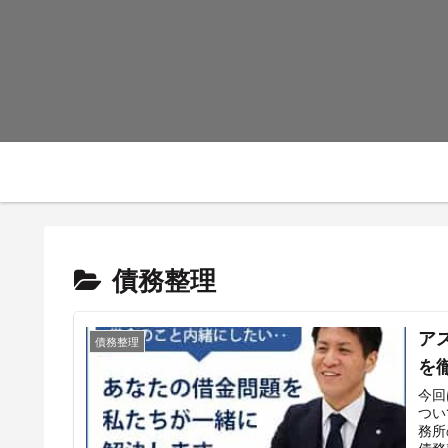
債務整理
ア
債務整理
を
今回
つい
務所
債務