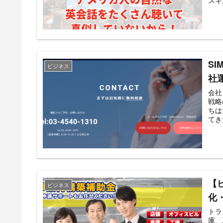
S
ビジネス
社
会社
戦略
ちは
てき
【
ビジネス
化
トラ
庫、