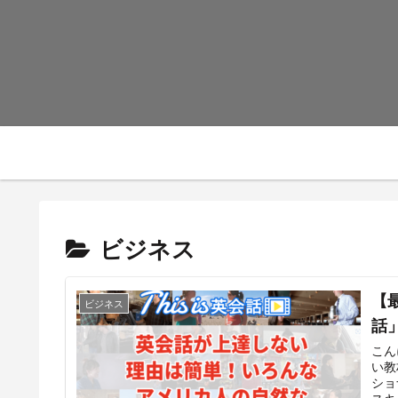
ビジネス
【最
ビジネス
話
こん
い教
ショ
スキ