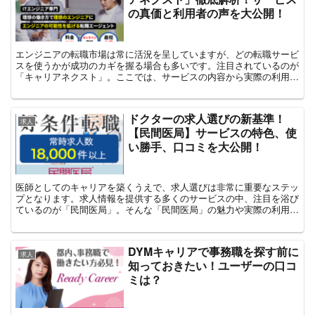
の真価と利用者の声を大公開！
エンジニアの転職市場は常に活況を呈していますが、どの転職サービ
スを使うかが成功のカギを握る場合も多いです。注目されているのが
「キャリアネクスト」。ここでは、サービスの内容から実際の利用者
の口コミまで、多角的に評価を行います。⇒キャリアネクス...
ドクターの求人選びの新基準！
求人
【民間医局】サービスの特色、使
い勝手、口コミを大公開！
医師としてのキャリアを築くうえで、求人選びは非常に重要なステッ
プとなります。求人情報を提供する多くのサービスの中、注目を浴び
ているのが「民間医局」。そんな「民間医局」の魅力や実際の利用者
の声を、ここでは詳しくご紹介します。⇒民間医局の公式サ...
DYMキャリアで事務職を探す前に
求人
知っておきたい！ユーザーの口コ
ミは？