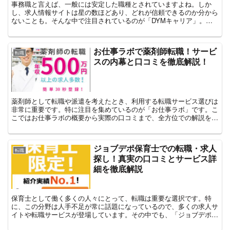
事務職と言えば、一般には安定した職種とされていますよね。しか
し、求人情報サイトは星の数ほどあり、どれが信頼できるのか分から
ないことも。そんな中で注目されているのが「DYMキャリア」。事
務職に特化した求人情報サービスとして名を馳せています。こ...
お仕事ラボで薬剤師転職！サービ
転職
スの内幕と口コミを徹底解説！
薬剤師として転職や派遣を考えたとき、利用する転職サービス選びは
非常に重要です。特に注目を集めているのが「お仕事ラボ」です。こ
こではお仕事ラボの概要から実際の口コミまで、全方位での解説を行
います。⇒薬剤師の派遣・転職【お仕事ラボ】の公式サイト...
ジョブデポ保育士での転職・求人
転職
探し！真実の口コミとサービス詳
細を徹底解説
保育士として働く多くの人々にとって、転職は重要な選択です。特
に、この分野は人手不足が常に話題になっているので、多くの求人サ
イトや転職サービスが登場しています。その中でも、「ジョブデポ保
育士」がよく話題になります。ここでは、ジョブデポ保育士の...