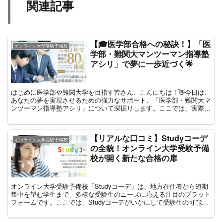
関連記事
【🎓医学部合格への秘訣！】「医
オンライン大学受験予備校
学部・難関大マンツーマン指導塾
アシリ」で夢に一歩近づく🌟
はじめに医学部や難関大学を目指す皆さん、こんにちは！👋今日は、
あなたの夢を実現させるための強力なサポート、「医学部・難関大マ
ンツーマン指導塾アシリ」について深掘りします。ここでは、実際に
この塾を利用した方々の口コミをお届けし、あなたの受験戦...
【リアルな口コミ】Studyコーデ
オンライン大学受験予備校
の全貌！オンライン大学受験予備
校が開く新たな合格の扉
オンライン大学受験予備校「Studyコーデ」は、地方在住者から短期
集中を望む学生まで、多様な受験生のニーズに応える注目のプラット
フォームです。ここでは、Studyコーデがいかにして受験生の可能性
を最大限に引き出し、成功に導くかを、実際にこの...