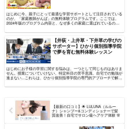
はじめに今、親子にとって最適な学習サポートとして注目されている
のが、「家庭教師がんば」の無料体験プログラムです。ここでは、
2024年版のプログラム内容と、なぜ多くの家庭に選ばれているのか
を詳しくご紹介します。公式サイトでキャンペーンをチェッ...
【井荻・上井草・下井草の学びの
子ども
サポーター】ひかり個別指導学院
で夢を育む無料体験レッスン
はじめにお子様の学習に関する悩みは、一つとして同じものはありま
せん。授業についていけない、特定科目の苦手意識、自宅での勉強が
進まない...これらは、ひかり個別指導学院の専門的アプローチで解決
へと導きます。井荻、上井草、下井草エリアで信頼され...
【最新の口コミ】🌟 LULUNA（ルルー
ナ）シャンプー&コンディショナーで髪
質改善！自宅でサロン級ヘアケア体験 🌸