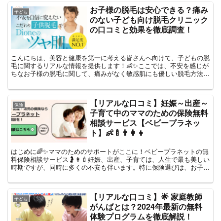
お子様の脱毛は安心できる？痛み
子ども
のない子ども向け脱毛クリニック
の口コミと効果を徹底調査！
こんにちは、美容と健康を第一に考える皆さんへ向けて、子どもの脱
毛に関するリアルな情報を提供します！👶✨ここでは、不安を感じが
ちなお子様の脱毛に関して、痛みがなく敏感肌にも優しい脱毛方法
と、その効果について詳しくご紹介します。さらに、実際の口...
【リアルな口コミ】妊娠～出産～
保険
子育て中のママのための保険無料
相談サービス【ベビープラネッ
ト】👶🍼👨‍👩‍👧
はじめに🌈✨ママのためのサポートがここに！ベビープラネットの無
料保険相談サービス🤰👩‍🍼妊娠、出産、子育ては、人生で最も美しい
時期ですが、同時に多くの不安も伴います。特に保険選びは、お子様
と家族の未来のために重要。ベビープラネットは、この重...
【リアルな口コミ】🌟 家庭教師
子ども
がんばとは？2024年最新の無料
体験プログラムを徹底解説！